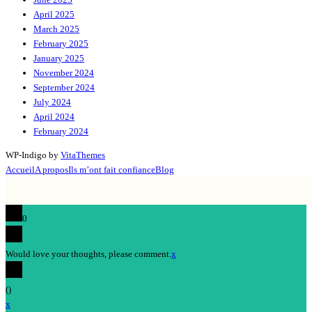
April 2025
March 2025
February 2025
January 2025
November 2024
September 2024
July 2024
April 2024
February 2024
WP-Indigo by
VitaThemes
Accueil
A propos
Ils m’ont fait confiance
Blog
0
Would love your thoughts, please comment.
x
(
)
x