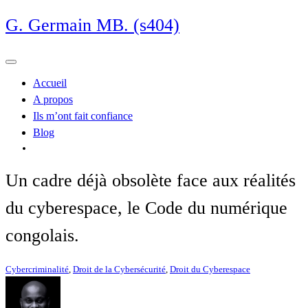
Skip
G. Germain MB. (s404)
to
content
Accueil
A propos
Ils m’ont fait confiance
Blog
Un cadre déjà obsolète face aux réalités
du cyberespace, le Code du numérique
congolais.
Cybercriminalité
,
Droit de la Cybersécurité
,
Droit du Cyberespace