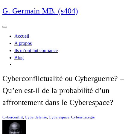
Skip
G. Germain MB. (s404)
to
content
Accueil
A propos
Ils m’ont fait confiance
Blog
Cyberconflictualité ou Cyberguerre? –
Qu’en est-il de la probabilité d’un
affrontement dans le Cyberespace?
Cyberconflit
,
Cyberdéfense
,
Cyberespace
,
Cyberstratégie