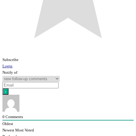
Subscribe
Login
Notify of
0
Comments
Oldest
Newest
Most Voted