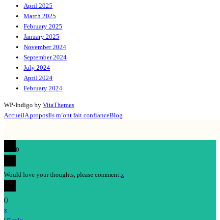
April 2025
March 2025
February 2025
January 2025
November 2024
September 2024
July 2024
April 2024
February 2024
WP-Indigo by
VitaThemes
Accueil
A propos
Ils m’ont fait confiance
Blog
0
Would love your thoughts, please comment.
x
(
)
x