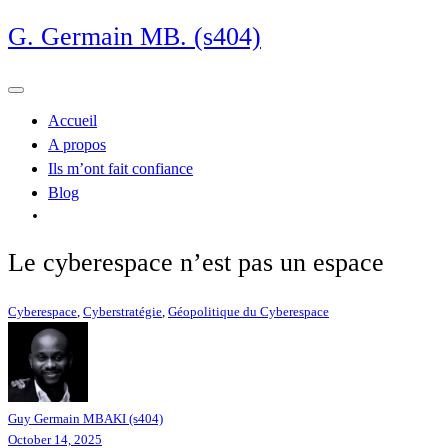
Skip
G. Germain MB. (s404)
to
content
Accueil
A propos
Ils m’ont fait confiance
Blog
Le cyberespace n’est pas un espace
Cyberespace
,
Cyberstratégie
,
Géopolitique du Cyberespace
Guy Germain MBAKI (s404)
October 14, 2025